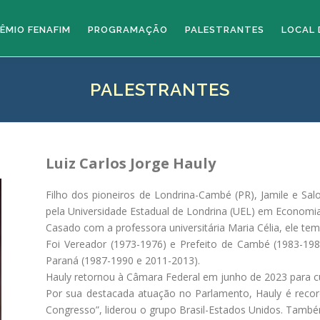
ÊMIO FENAFIM
PROGRAMAÇÃO
PALESTRANTES
LOCAL 
PALESTRANTES
Luiz Carlos Jorge Hauly
Filho dos pioneiros de Londrina-Cambé (PR), Jamile e Sa
pela Universidade Estadual de Londrina (UEL) em Economia
Casado com a professora universitária Maria Célia, ele tem 
Foi Vereador (1973-1976) e Prefeito de Cambé (1983-19
Paraná (1987-1990 e 2011-2013).
Hauly retornou à Câmara Federal em junho de 2023 para c
Por sua destacada atuação no Parlamento, Hauly é recor
Congresso”, liderou o grupo Brasil-Estados Unidos. També